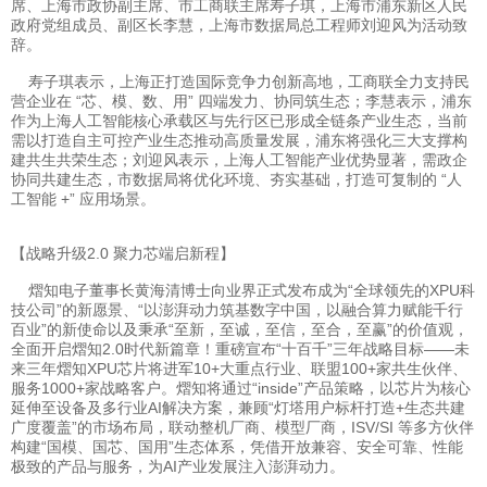
席、上海市政协副主席、市工商联主席寿子琪，上海市浦东新区人民
政府党组成员、副区长李慧，上海市数据局总工程师刘迎风为活动致
辞。
寿子琪表示，上海正打造国际竞争力创新高地，工商联全力支持民
营企业在 “芯、模、数、用” 四端发力、协同筑生态；李慧表示，浦东
作为上海人工智能核心承载区与先行区已形成全链条产业生态，当前
需以打造自主可控产业生态推动高质量发展，浦东将强化三大支撑构
建共生共荣生态；刘迎风表示，上海人工智能产业优势显著，需政企
协同共建生态，市数据局将优化环境、夯实基础，打造可复制的 “人
工智能 +” 应用场景。
【战略升级2.0 聚力芯端启新程】
熠知电子董事长黄海清博士向业界正式发布成为“全球领先的XPU科
技公司”的新愿景、“以澎湃动力筑基数字中国，以融合算力赋能千行
百业”的新使命以及秉承“至新，至诚，至信，至合，至赢”的价值观，
全面开启熠知2.0时代新篇章！重磅宣布“十百千”三年战略目标——未
来三年熠知XPU芯片将进军10+大重点行业、联盟100+家共生伙伴、
服务1000+家战略客户。熠知将通过“inside”产品策略，以芯片为核心
延伸至设备及多行业AI解决方案，兼顾“灯塔用户标杆打造+生态共建
广度覆盖”的市场布局，联动整机厂商、模型厂商，ISV/SI 等多方伙伴
构建“国模、国芯、国用”生态体系，凭借开放兼容、安全可靠、性能
极致的产品与服务，为AI产业发展注入澎湃动力。