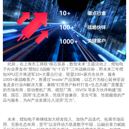
此前，在上海市工商联“模芯筑基，数智未来”主题活动上，熠知电
子向业界发布
“熠知2.0战略”与“十百千”三年战略目标
，即未来三年熠
知XPU芯片将
进军10+大重点行业、联盟100+家共生伙伴、服务
1000+家战略客户
，将通过“inside”产品策略，以芯片为核心延伸至设
备及多行业AI解决方案，兼顾“灯塔用户标杆打造+生态共建广度覆盖”
的市场布局，联动整机厂商、模型厂商，ISV/SI 等多方伙伴构建“国
模、国芯、国用”生态体系，凭借开放兼容、安全可靠、性能极致的产
品与服务，为AI产业发展注入澎湃“芯力”。
未来，熠知电子将继续加大研发投入、加快产品迭代、拓展市场应
用、完善生态布局，坚守“以澎拜动力筑基数字中国，以融合算力赋能