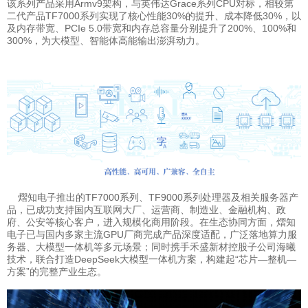
该系列产品采用Armv9架构，
与英伟达Grace系列CPU对标，
相较第
二代产品TF7000系列实现了
核心性能30%的提升、成本降低30%，以
及
内存
带宽、
PCIe
5.0带宽和内存总容量分别提升了200%、100%和
300%，
为大模型、智能体高能输出澎湃动力。
熠知电子推出的TF7000系列、TF9000系列处理器及相关服务器产
品，已成功支持国内互联网大厂、运营商、制造业、金融机构、政
府、公安等核心客户，进入规模化商用阶段。在生态协同方面，熠知
电子已与国内多家主流GPU厂商完成产品深度适配，广泛落地算力服
务器、大模型一体机等多元场景；同时携手禾盛新材控股子公司海曦
技术，联合打造DeepSeek大模型一体机方案，构建起“芯片—整机—
方案”的完整产业生态。