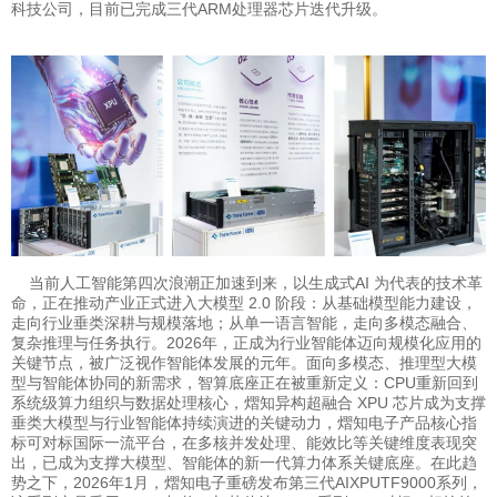
科技公司，目前已完成三代ARM处理器芯片迭代升级。
当前人工智能第四次浪潮正加速到来，以生成式AI 为代表的技术革
命，正在推动产业正式进入大模型 2.0 阶段：从基础模型能力建设，
走向行业垂类深耕与规模落地；从单一语言智能，走向多模态融合、
复杂推理与任务执行。
2026年，正成为行业
智能体
迈向规模化应用的
关键节点，被广泛视作智能体发展的元年。面向多模态、推理型大模
型与智能体协同的新需求，智算底座正在被重新定义：CPU重新回到
系统级
算力
组织与数据处理核心，熠知异构超融合
XPU
芯片成为支撑
垂类大模型与行业智能体持续演进的关键动力，熠知电子产品核心指
标可对标国际一流平台，在多核并发处理、
能效比
等关键维度表现突
出，已成为支撑大模型、智能体的新一代算力体系关键底座。
在此趋
势之下，2026年1月，熠知电子重磅发布第三代
AIXPUTF9000系列
，